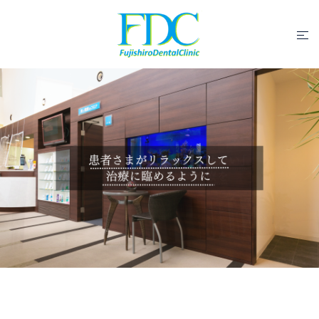
コ
ン
ト
テ
グ
ン
ル
ツ
メ
へ
ニ
ス
ュ
キ
ー
ッ
プ