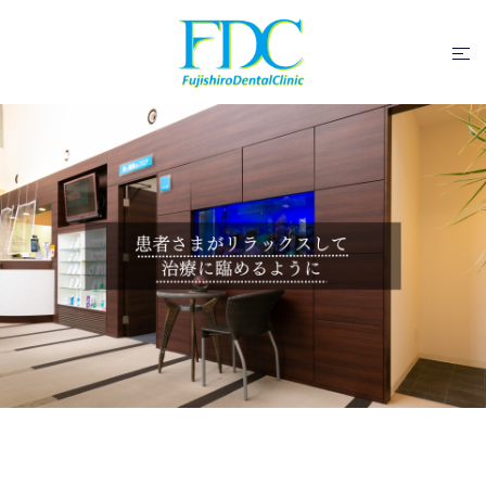
コ
ン
ト
テ
グ
ン
ル
ツ
メ
へ
ニ
ス
ュ
キ
ー
ッ
プ