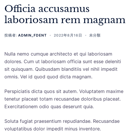
Officia accusamus
laboriosam rem magnam
投稿者:
ADMIN_FDENT
2022年8月16日
未分類
Nulla nemo cumque architecto et qui laboriosam
dolores. Cum ut laboriosam officia sunt esse deleniti
sit quisquam. Quibusdam blanditiis vel nihil impedit
omnis. Vel id quod quod dicta magnam.
Perspiciatis dicta quos sit autem. Voluptatem maxime
tenetur placeat totam recusandae doloribus placeat.
Exercitationem odio quas deserunt quia.
Soluta fugiat praesentium repudiandae. Recusandae
voluptatibus dolor impedit minus inventore.