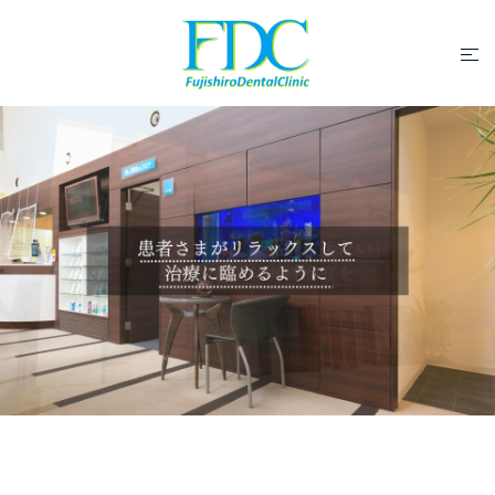
コ
ン
ト
テ
グ
ン
ル
ツ
メ
へ
ニ
ス
ュ
キ
ー
ッ
プ